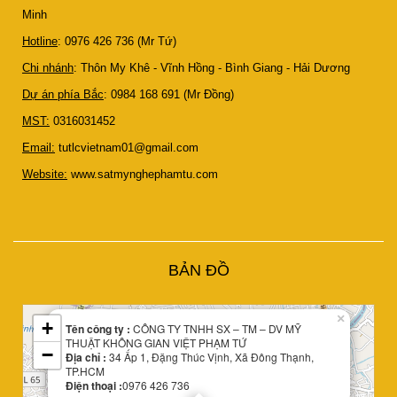
Minh
Hotline
: 0976 426 736 (Mr Tứ)
Chi nhánh
: Thôn My Khê - Vĩnh Hồng - Bình Giang - Hải Dương
Dự án phía Bắc
: 0984 168 691 (Mr Đồng)
MST:
0316031452
Email:
tutlcvietnam01@gmail.com
Website:
www.satmynghephamtu.com
Leaflet
BẢN ĐỒ
| Map data ©
OpenStreetMap
contributors
×
+
Tên công ty :
CÔNG TY TNHH SX – TM – DV MỸ
THUẬT KHÔNG GIAN VIỆT PHẠM TỨ
−
Địa chỉ :
34 Ấp 1, Đặng Thúc Vịnh, Xã Đông Thạnh,
TP.HCM
Điện thoại :
0976 426 736