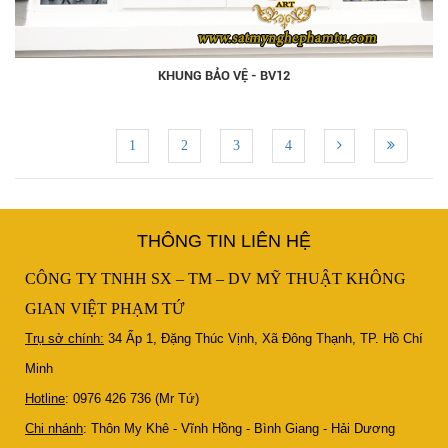
KHUNG BẢO VỆ - BV12
1
2
3
4
THÔNG TIN LIÊN HỆ
CÔNG TY TNHH SX – TM – DV MỸ THUẬT KHÔNG
GIAN VIỆT PHẠM TỨ
Trụ sở chính:
34 Ấp 1, Đặng Thúc Vịnh, Xã Đông Thạnh, TP. Hồ Chí
Minh
Hotline
: 0976 426 736 (Mr Tứ)
Chi nhánh
: Thôn My Khê - Vĩnh Hồng - Bình Giang - Hải Dương