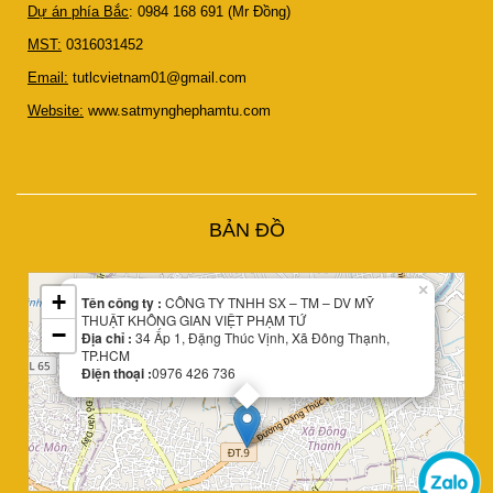
Dự án phía Bắc
: 0984 168 691 (Mr Đồng)
MST:
0316031452
Email:
tutlcvietnam01@gmail.com
Website:
www.satmynghephamtu.com
Leaflet
BẢN ĐỒ
| Map data ©
OpenStreetMap
contributors
×
+
Tên công ty :
CÔNG TY TNHH SX – TM – DV MỸ
THUẬT KHÔNG GIAN VIỆT PHẠM TỨ
−
Địa chỉ :
34 Ấp 1, Đặng Thúc Vịnh, Xã Đông Thạnh,
TP.HCM
Điện thoại :
0976 426 736