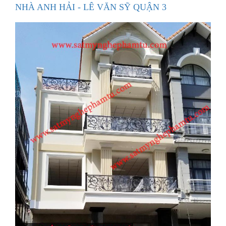
NHÀ ANH HẢI - LÊ VĂN SỸ QUẬN 3