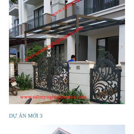
DỰ ÁN MỚI 3