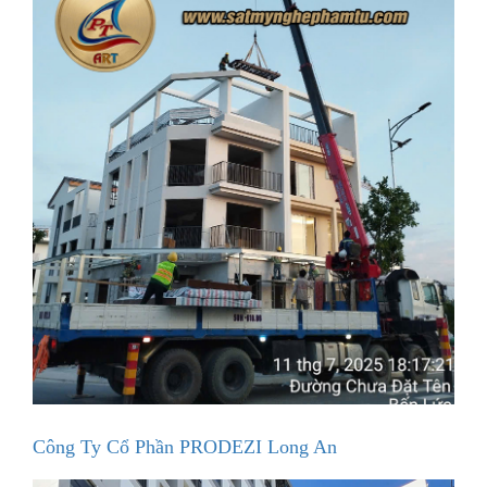
Công Ty Cổ Phần PRODEZI Long An